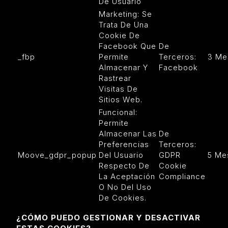
De Usuario
Marketing: Se
Trata De Una
Cookie De
Facebook Que
De
_fbp
Permite
Terceros:
3 Me
Almacenar Y
Facebook
Rastrear
Visitas De
Sitios Web.
Funcional:
Permite
Almacenar Las
De
Preferencias
Terceros:
Moove_gdpr_popup
Del Usuario
GDPR
5 Me
Respecto De
Cookie
La Aceptación
Compliance
O No Del Uso
De Cookies.
¿CÓMO PUEDO GESTIONAR Y DESACTIVAR