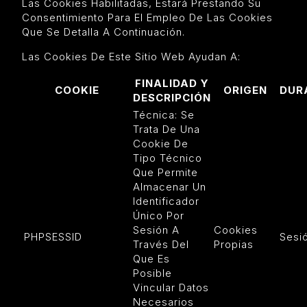
Las Cookies Habilitadas, Estará Prestando Su
Consentimiento Para El Empleo De Las Cookies
Que Se Detalla A Continuación.
Las Cookies De Este Sitio Web Ayudan A:
FINALIDAD Y
COOKIE
ORIGEN
DUR
DESCRIPCIÓN
Técnica: Se
Trata De Una
Cookie De
Tipo Técnico
Que Permite
Almacenar Un
Identificador
Único Por
Sesión A
Cookies
PHPSESSID
Sesi
Través Del
Propias
Que Es
Posible
Vincular Datos
Necesarios