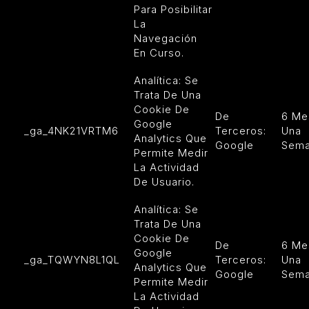
Para Posibilitar
La
Navegación
En Curso.
Analítica: Se
Trata De Una
Cookie De
De
6 Me
Google
_ga_4NK21VRTM6
Terceros:
Una
Analytics Que
Google
Sem
Permite Medir
La Actividad
De Usuario.
Analítica: Se
Trata De Una
Cookie De
De
6 Me
Google
_ga_TQWYN8L1QL
Terceros:
Una
Analytics Que
Google
Sem
Permite Medir
La Actividad